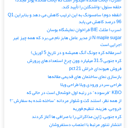
(سرب) ایالات متحده امیدوار است که ایالات متحده یونز مجدداً
حلقه سئول-واشنگتن را تأیید کند.
(نقطه دوم) سامسونگ به این ترتیب کاهش می دهد و بنابراین Q1
96 درصد کاهش می یابد
(سرب) مثلث BIE فراخوان نمایشگاه بوسان
N maple sugar از مدیر عامل هابز نام می برد که همه چیز غیر
اجرایی است
(سرمقاله کره جونگ آنگ همیشه و در تاریخ 5 آوریل)
کره جنوبی 31.5 میلیارد وون چرخ استعدادهای پرورش
فروش هیوندای خراش 21 pct
بازسازی نمای ساختمان های قدیمی مقاله‌ها
طراحی سردر ورودی ویلا طراحی ویلا
KBO "فرسوده" در رتبه اول خوشحال است در حالی که
از همه نظر، استند کت و شلوار مردانه "ساخته شده به سفارش"؟
خروجی، هزینه، تنظیم فوریه
کره جنوبی، ژاپن مذاکراتی را با صرافی ها آغاز کردند
انتشار تنتور مرتبط با اعتصاب دستفروشان