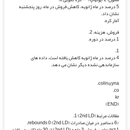
5 درصد در ماه ژانویه، کاهش فروش در ماه، روز پنجشنبه
نشان داد.
آمار کره.
فروش، هزینه، 2.
1 درصد در دوره.
1.
4 درصد در ماه ژانویه کاهش یافته است، داده های
سازماندهی نشده دیگر نشان می دهد.
colin@yna.
co.
kr
(END)
مقالات مرتبط (2nd LD) 1.
6% دسامبر در میان صادرات (2nd LD) rebounds 0.
1 pct نوامبر; فروش 3 ماهه (2nd LD) از 30 ماه اکتبر می افتد