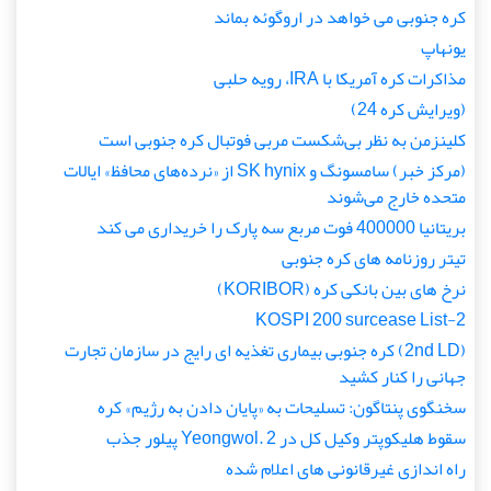
کره جنوبی می خواهد در اروگوئه بماند
یونهاپ
مذاکرات کره آمریکا با IRA، رویه حلبی
(ویرایش کره 24)
کلینزمن به نظر بی‌شکست مربی فوتبال کره جنوبی است
(مرکز خبر) سامسونگ و SK hynix از «نرده‌های محافظ» ایالات
متحده خارج می‌شوند
بریتانیا 400000 فوت مربع سه پارک را خریداری می کند
تیتر روزنامه های کره جنوبی
نرخ های بین بانکی کره (KORIBOR)
KOSPI 200 surcease List-2
(2nd LD) کره جنوبی بیماری تغذیه ای رایج در سازمان تجارت
جهانی را کنار کشید
سخنگوی پنتاگون: تسلیحات به «پایان دادن به رژیم» کره
سقوط هلیکوپتر وکیل کل در Yeongwol. 2 پیلور جذب
راه اندازی غیرقانونی های اعلام شده