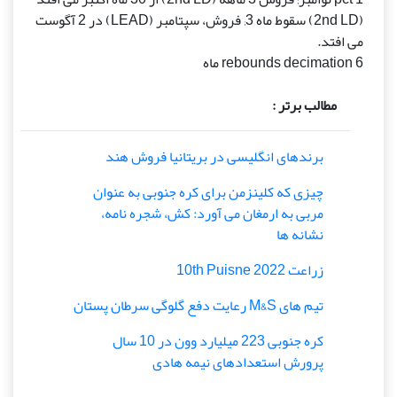
(2nd LD) سقوط ماه 3; فروش، سپتامبر (LEAD) در 2 آگوست
می افتد.
rebounds decimation 6 ماه
مطالب برتر :
برندهای انگلیسی در بریتانیا فروش هند
چیزی که کلینزمن برای کره جنوبی به عنوان
مربی به ارمغان می آورد: کش، شجره نامه،
نشانه ها
زراعت 10th Puisne 2022
تیم های M&S رعایت دفع گلوگی سرطان پستان
کره جنوبی 223 میلیارد وون در 10 سال
پرورش استعدادهای نیمه هادی