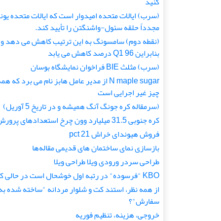
کنید
(سرب) ایالات متحده امیدوار است که ایالات متحده یون
مجدداً حلقه سئول-واشنگتن را تأیید کند.
(نقطه دوم) سامسونگ به این ترتیب کاهش می دهد و
بنابراین Q1 96 درصد کاهش می یابد
(سرب) مثلث BIE فراخوان نمایشگاه بوسان
N maple sugar از مدیر عامل هابز نام می برد که هم
چیز غیر اجرایی است
(سرمقاله کره جونگ آنگ همیشه و در تاریخ 5 آوریل)
کره جنوبی 31.5 میلیارد وون چرخ استعدادهای پرورش
فروش هیوندای خراش 21 pct
بازسازی نمای ساختمان های قدیمی مقاله‌ها
طراحی سردر ورودی ویلا طراحی ویلا
KBO "فرسوده" در رتبه اول خوشحال است در حالی که
از همه نظر، استند کت و شلوار مردانه "ساخته شده به
سفارش"؟
خروجی، هزینه، تنظیم فوریه