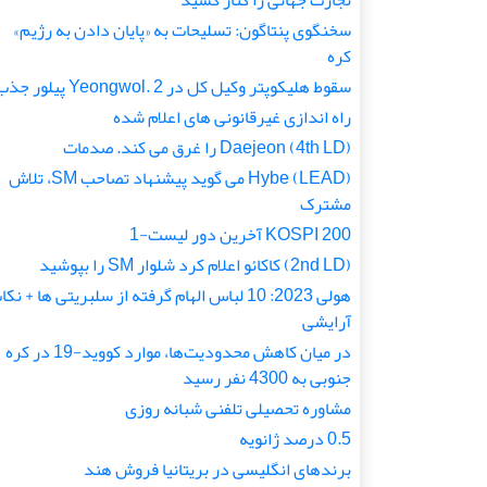
تجارت جهانی را کنار کشید
سخنگوی پنتاگون: تسلیحات به «پایان دادن به رژیم»
کره
سقوط هلیکوپتر وکیل کل در Yeongwol. 2 پیلور جذب
راه اندازی غیرقانونی های اعلام شده
(4th LD) Daejeon را غرق می کند. صدمات
(LEAD) Hybe می گوید پیشنهاد تصاحب SM، تلاش
مشترک
KOSPI 200 آخرین دور لیست-1
(2nd LD) کاکائو اعلام کرد شلوار SM را بپوشید
هولی 2023: 10 لباس الهام گرفته از سلبریتی ها + نک
آرایشی
در میان کاهش محدودیت‌ها، موارد کووید-19 در کره
جنوبی به 4300 نفر رسید
مشاوره تحصیلی تلفنی شبانه روزی
0.5 درصد ژانویه
برندهای انگلیسی در بریتانیا فروش هند