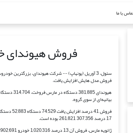
ماس با ما
فروش هیوندای خراش 
فروش مدل هایش افزایش یافت.
بیانیه‌ای از سوی گروه.
فروش 41 درصد افزایش یافت 74,529 دستگاه 52,883 دستگاه در طول دوره، فروش.
17 درصد 307,356 261,821 بوده است.
ژانویه مارس، فروش آن 13 درصد 1,020,316 خودرو 902,691 در طول سال.