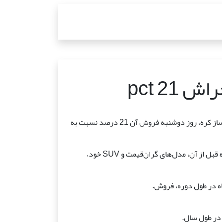
21 pct
سئول، 3 آوریل (یونهاپ) -- شرکت هیوندای، بزرگترین خودروساز کره، روز دوشنبه فروش آن 21 درصد نسبت به
هیوندای 381,885 دستگاه در مارس فروخت، 314,704 دستگاه قبل از آن، مدل‌های گران‌قیمت و SUV خود،