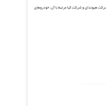
 ایالات متحده، که وسایل نقلیه (EV) ایجاد شده Orient، شرکت هیوندای و شرکت کیا مرتبط با آن، خودروهای