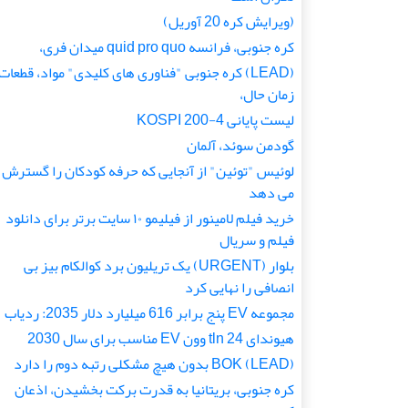
(ویرایش کره 20 آوریل)
کره جنوبی، فرانسه quid pro quo میدان فری،
(LEAD) کره جنوبی "فناوری های کلیدی" مواد، قطعات
زمان حال،
لیست پایانی KOSPI 200-4
گودمن سوئد، آلمان
لوئیس "توئین" از آنجایی که حرفه کودکان را گسترش
می دهد
خرید فیلم لامینور از فیلیمو ۱۰ سایت برتر برای دانلود
فیلم و سریال
بلوار (URGENT) یک تریلیون برد کوالکام بیز بی
انصافی را نهایی کرد
مجموعه EV پنج برابر 616 میلیارد دلار 2035: ردیاب
هیوندای 24 tln وون EV مناسب برای سال 2030
(LEAD) BOK بدون هیچ مشکلی رتبه دوم را دارد
کره جنوبی، بریتانیا به قدرت برکت بخشیدن، اذعان