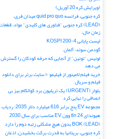
(ویرایش کره 20 آوریل)
کره جنوبی، فرانسه quid pro quo میدان فری،
(LEAD) کره جنوبی "فناوری های کلیدی" مواد، قطعات
زمان حال،
لیست پایانی KOSPI 200-4
گودمن سوئد، آلمان
لوئیس "توئین" از آنجایی که حرفه کودکان را گسترش
می دهد
خرید فیلم لامینور از فیلیمو ۱۰ سایت برتر برای دانلود
فیلم و سریال
بلوار (URGENT) یک تریلیون برد کوالکام بیز بی
انصافی را نهایی کرد
مجموعه EV پنج برابر 616 میلیارد دلار 2035: ردیاب
هیوندای 24 tln وون EV مناسب برای سال 2030
(LEAD) BOK بدون هیچ مشکلی رتبه دوم را دارد
کره جنوبی، بریتانیا به قدرت برکت بخشیدن، اذعان