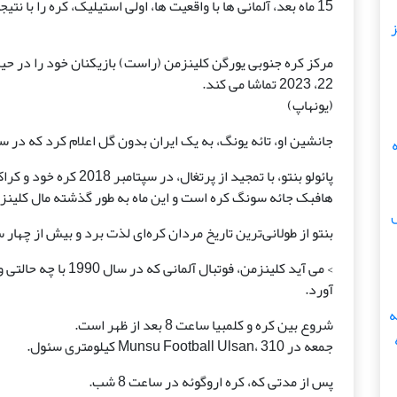
15 ماه بعد، آلمانی ها با واقعیت ها، اولی استیلیک، کره را با نتیجه 2-0 پاراگوئه در یک بازی دوستانه رهبری کرد.
ز
22، 2023 تماشا می کند.
(یونهاپ)
جانشین او، تائه یونگ، به یک ایران بدون گل اعلام کرد که در سال 2017 یک تیم سلطنتی غرق شده 
ه
پائولو بنتو، با تمجید از پرتغال، در سپتامبر 2018 کره خود و کراک کاستاریکا را 2-0 برد.
هافبک جائه سونگ کره است و این ماه به طور گذشته مال کلین
بنتو از طولانی‌ترین تاریخ مردان کره‌ای لذت برد و بیش از چهار سال بیش از 16 سال در مقصد قط
آورد.
شروع بین کره و کلمبیا ساعت 8 بعد از ظهر است.
جمعه در Munsu Football Ulsan، 310 کیلومتری سئول.
پس از مدتی که، کره اروگوئه در ساعت 8 شب.