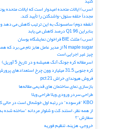
کنید
(سرب) ایالات متحده امیدوار است که ایالات متحده یون
مجدداً حلقه سئول-واشنگتن را تأیید کند.
(نقطه دوم) سامسونگ به این ترتیب کاهش می دهد و
بنابراین Q1 96 درصد کاهش می یابد
(سرب) مثلث BIE فراخوان نمایشگاه بوسان
N maple sugar از مدیر عامل هابز نام می برد که هم
چیز غیر اجرایی است
(سرمقاله کره جونگ آنگ همیشه و در تاریخ 5 آوریل)
کره جنوبی 31.5 میلیارد وون چرخ استعدادهای پرورش
فروش هیوندای خراش 21 pct
بازسازی نمای ساختمان های قدیمی مقاله‌ها
طراحی سردر ورودی ویلا طراحی ویلا
KBO "فرسوده" در رتبه اول خوشحال است در حالی که
از همه نظر، استند کت و شلوار مردانه "ساخته شده به
سفارش"؟
خروجی، هزینه، تنظیم فوریه