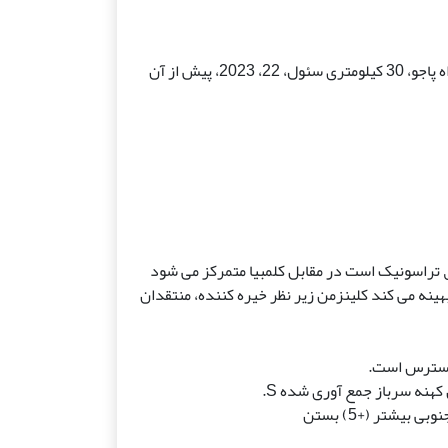
یورگن کلینزمن (R) واگن کره جنوبی در زمین فوتبال در نیمه راه پاجو، 30 کیلومتری سئول، 22، 2023، پیش از آن
 تراسونیک است در مقابل کلمبیا متمرکز می شود
هینه می کند کلینزمن زیر نظر خیره کننده، منتقدان
 دسترس است.
هنه سرباز جمع آوری شده S.
بیشتر (+5) بستن