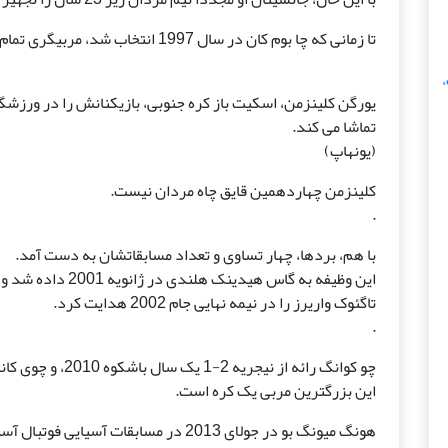
تا زمانی که چا بوم کان در سال 1997 انتخاب شد، مربیگری تمام وقت به یک تمرین تبدیل شد.
،
تماشا می کند.
(یونهاپ)
کلینزمن چهاردهمین قایق چاه مردان نیست.
.
با هم، بردها، چهار تساوی و تعداد مسابقاتشان به دست آمد.
این وظیفه به گاس هید
تاگئوک واریرز را در نیمه نهایی جام 2002 هدایت کرد.
.
چو کوانگ رائه از نیجریه 2-1 یک سال باشکوه 2010، و چوی کانگ هی بهترین ازبکستان 4-2 در فوریه 2012.
این بزرگترین مربی یک کره است.
هونگ میونگ بو در جولای 2013 در مسابقات آسیایی فوتبال آسیا بدون گل در پاس به استرالیا نظارت کرد.