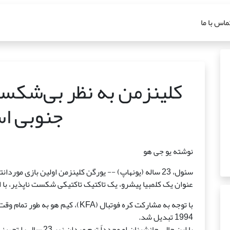
ماس با ما
کلینزمن به نظر بی‌شکست
جنوبی ا
نوشته یو جی هو
سئول، 23 ساله (یونهاپ) -- یورگن کلینزمن اولین بازی مورد
عنوان یک کلمبیا پیشرو، یک تاکتیک تاکتیکی شکست ناپذیر، با 
1994 تبدیل شد.
با این حال، جانشینان او مجدداً تیم مردان زیر 23 سال را تجهیز کردند و سایرین اساس راهنما بودند.