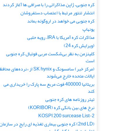
کره جنوبی، ژاپن مذاکراتی را با صرافی ها آغاز کردند
انتشار تنتور مرتبط با اعتصاب دستفروشان
کره جنوبی می خواهد در اروگوئه بماند
یونهاپ
مذاکرات کره آمریکا با IRA، رویه حلبی
(ویرایش کره 24)
کلینزمن به نظر بی‌شکست مربی فوتبال کره جنوبی
است
(مرکز خبر) سامسونگ و SK hynix از «نرده‌های محاف
ایالات متحده خارج می‌شوند
بریتانیا 400000 فوت مربع سه پارک را خریداری می
کند
تیتر روزنامه های کره جنوبی
نرخ های بین بانکی کره (KORIBOR)
KOSPI 200 surcease List-2
(2nd LD) کره جنوبی بیماری تغذیه ای رایج در سازمان