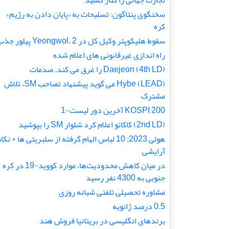
تجارت جهانی را کنار کشید
سخنگوی پنتاگون: تسلیحات به «پایان دادن به رژیم»
کره
سقوط هلیکوپتر وکیل کل در Yeongwol. 2 پیلور جذب
راه اندازی غیرقانونی های اعلام شده
(4th LD) Daejeon را غرق می کند. صدمات
(LEAD) Hybe می گوید پیشنهاد تصاحب SM، تلاش
مشترک
KOSPI 200 آخرین دور لیست-1
(2nd LD) کاکائو اعلام کرد شلوار SM را بپوشید
هولی 2023: 10 لباس الهام گرفته از سلبریتی ها + نک
آرایشی
در میان کاهش محدودیت‌ها، موارد کووید-19 در کره
جنوبی به 4300 نفر رسید
مشاوره تحصیلی تلفنی شبانه روزی
0.5 درصد ژانویه
برندهای انگلیسی در بریتانیا فروش هند